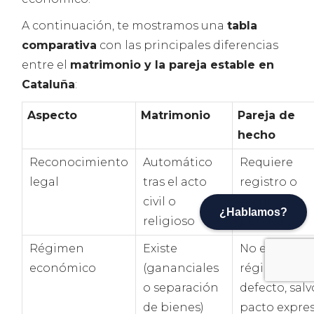
A continuación, te mostramos una
tabla
comparativa
con las principales diferencias
entre el
matrimonio y la pareja estable en
Cataluña
:
Aspecto
Matrimonio
Pareja de
hecho
Reconocimiento
Automático
Requiere
legal
tras el acto
registro o
civil o
escritura
¿Hablamos?
religioso
pública
Régimen
Existe
No existe
económico
(gananciales
régimen po
o separación
defecto, salv
de bienes)
pacto expre