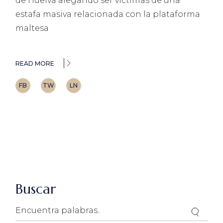
de Huelva alegando ser víctimas de una
estafa masiva relacionada con la plataforma
maltesa
READ MORE
FB
TW
LN
Buscar
Search