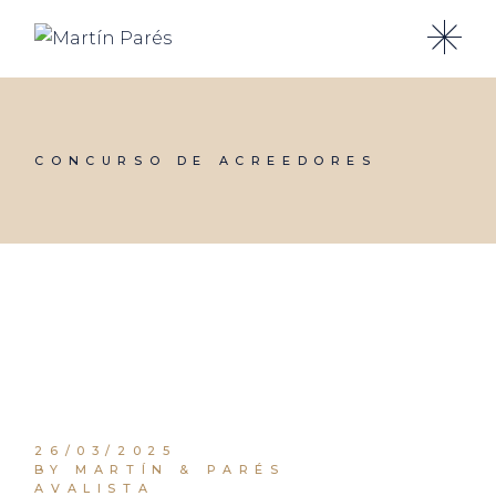
Skip
to
the
content
CONCURSO DE ACREEDORES
26/03/2025
BY MARTÍN & PARÉS
AVALISTA