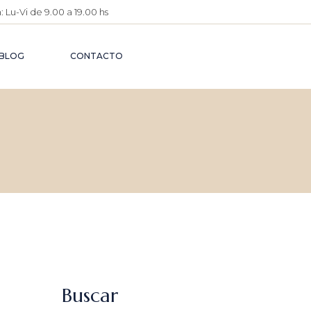
 Lu-Vi de 9.00 a 19.00 hs
O
IMENTARIO
BLOG
CONTACTO
O
ÉUTICO
O PENAL
A
ATIVA
 CIVIL
O DE
Buscar