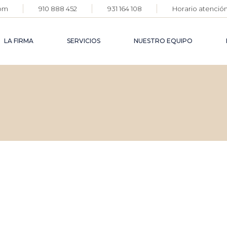
com
910 888 452
931 164 108
Horario atención:
DERECH
AGROAL
LA FIRMA
SERVICIOS
NUESTRO EQUIPO
DERECH
FARMAC
DERECH
DEFENS
DERECHO
CORPOR
AGROALIMENTARIO
DERECHO
DERECHO
FARMACÉUTICO
DERECH
FAMILIA
DERECHO PENAL
DEFENSA
CORPORATIVA
DERECHO CIVIL
DERECHO DE
FAMILIA