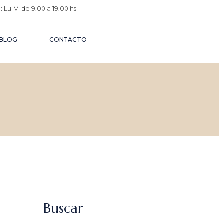
 Lu-Vi de 9.00 a 19.00 hs
O
IMENTARIO
BLOG
CONTACTO
O
ÉUTICO
O PENAL
A
ATIVA
 CIVIL
O DE
Buscar