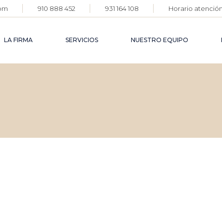
com
910 888 452
931 164 108
Horario atención:
DERECH
AGROAL
LA FIRMA
SERVICIOS
NUESTRO EQUIPO
DERECH
FARMAC
DERECH
DEFENS
DERECHO
CORPOR
AGROALIMENTARIO
DERECHO
DERECHO
FARMACÉUTICO
DERECH
FAMILIA
DERECHO PENAL
DEFENSA
CORPORATIVA
DERECHO CIVIL
DERECHO DE
FAMILIA