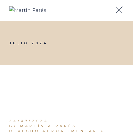
Skip
to
the
content
JULIO 2024
24/07/2024
BY MARTÍN & PARÉS
DERECHO AGROALIMENTARIO