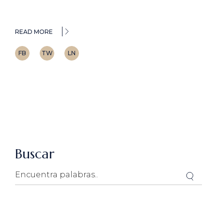
READ MORE
FB
TW
LN
Buscar
Search