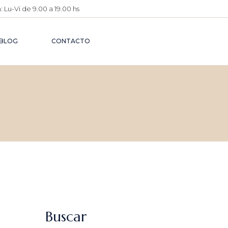
 Lu-Vi de 9.00 a 19.00 hs
O
IMENTARIO
BLOG
CONTACTO
O
ÉUTICO
O PENAL
A
ATIVA
 CIVIL
O DE
Buscar