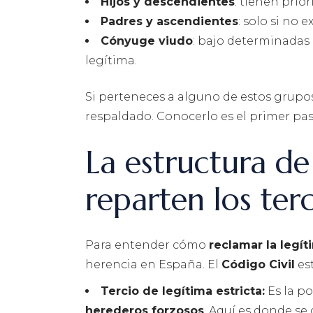
Hijos y descendientes
: tienen prio
Padres y ascendientes
: solo si no 
Cónyuge viudo
: bajo determinadas 
legítima.
Si perteneces a alguno de estos grupo
respaldado. Conocerlo es el primer pas
La estructura de
reparten los terc
Para entender cómo
reclamar la legít
herencia en España. El
Código Civil
est
Tercio de legítima estricta:
Es la po
herederos forzosos
. Aquí es donde se