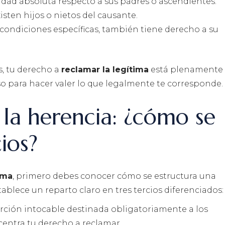
ridad absoluta respecto a sus padres o ascendientes.
existen hijos o nietos del causante.
condiciones específicas, también tiene derecho a su
s, tu derecho a
reclamar la legítima
está plenamente
o para hacer valer lo que legalmente te corresponde.
 la herencia: ¿cómo se
ios?
ima
, primero debes conocer cómo se estructura una
ablece un reparto claro en tres tercios diferenciados:
rción intocable destinada obligatoriamente a los
 centra tu derecho a reclamar.