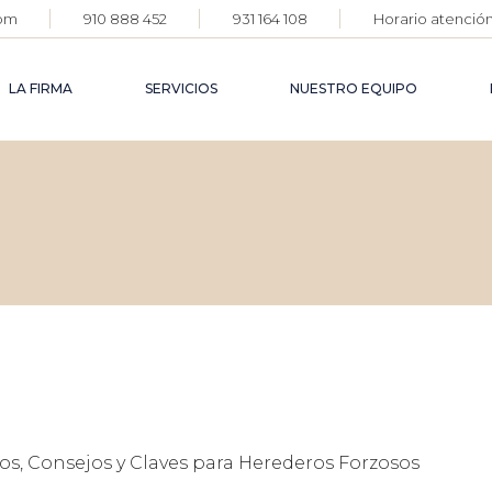
com
910 888 452
931 164 108
Horario atención:
DERECH
AGROAL
LA FIRMA
SERVICIOS
NUESTRO EQUIPO
DERECH
FARMAC
DERECH
DEFENS
DERECHO
CORPOR
AGROALIMENTARIO
DERECHO
DERECHO
FARMACÉUTICO
DERECH
FAMILIA
DERECHO PENAL
DEFENSA
CORPORATIVA
DERECHO CIVIL
DERECHO DE
FAMILIA