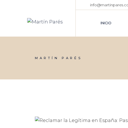
Skip
info@martinpares.
to
the
content
INICIO
MARTÍN PARÉS