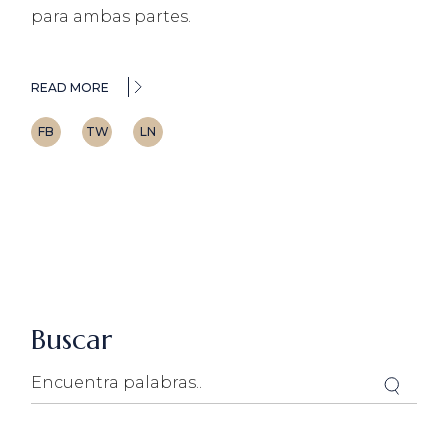
para ambas partes.
READ MORE
FB
TW
LN
Buscar
Search