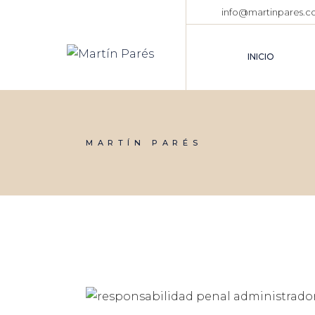
Skip
info@martinpares.
to
the
content
INICIO
MARTÍN PARÉS