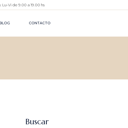
 Lu-Vi de 9.00 a 19.00 hs
O
IMENTARIO
BLOG
CONTACTO
O
ÉUTICO
O PENAL
A
ATIVA
 CIVIL
O DE
Buscar