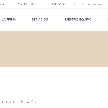
com
910 888 452
931 164 108
Horario atención:
DERECH
AGROAL
LA FIRMA
SERVICIOS
NUESTRO EQUIPO
DERECH
FARMAC
DERECH
DEFENS
DERECHO
CORPOR
AGROALIMENTARIO
DERECHO
DERECHO
FARMACÉUTICO
DERECH
FAMILIA
DERECHO PENAL
DEFENSA
CORPORATIVA
DERECHO CIVIL
DERECHO DE
FAMILIA