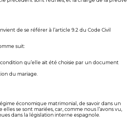
ticle précédent sont réunies, et la charge de la preuve
vient de se référer à l’article 9.2 du Code Civil
comme suit:
à condition qu’elle ait été choisie par un document
tion du mariage.
au régime économique matrimonial, de savoir dans un
e elles se sont mariées, car, comme nous l’avons vu,
ues dans la législation interne espagnole.