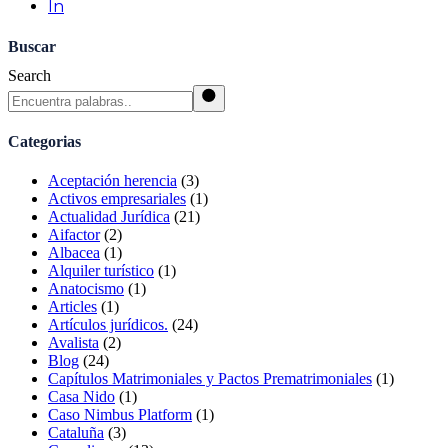
ln
Buscar
Search
Categorias
Aceptación herencia
(3)
Activos empresariales
(1)
Actualidad Jurídica
(21)
Aifactor
(2)
Albacea
(1)
Alquiler turístico
(1)
Anatocismo
(1)
Articles
(1)
Artículos jurídicos.
(24)
Avalista
(2)
Blog
(24)
Capítulos Matrimoniales y Pactos Prematrimoniales
(1)
Casa Nido
(1)
Caso Nimbus Platform
(1)
Cataluña
(3)