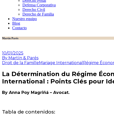
Derecho Penal
Defensa Corporativa
Derecho Civil
Derecho de Familia
Nuestro equipo
Blog
Contacto
Martín Parés
10/01/2025
By Martín & Parés
Droit de la Famille
Mariage International
Régime Économ
La Détermination du Régime Écon
International : Points Clés pour Id
By Anna Poy Magriñá – Avocat.
Tabla de contenidos: