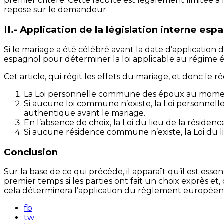
premier critère. Cette faculté est légalement limitée à l
repose sur le demandeur.
II.- Application de la législation interne esp
Si le mariage a été célébré avant la date d’application du
espagnol pour déterminer la loi applicable au régime
Cet article, qui régit les effets du mariage, et donc le
La Loi personnelle commune des époux au moment
Si aucune loi commune n’existe, la Loi personnelle
authentique avant le mariage.
En l’absence de choix, la Loi du lieu de la rési
Si aucune résidence commune n’existe, la Loi du l
Conclusion
Sur la base de ce qui précède, il apparaît qu’il est es
premier temps si les parties ont fait un choix exprès e
cela déterminera l’application du règlement européen o
fb
tw