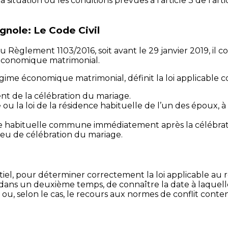
a situation où les conditions prévues à l’article 3 de l’ar
agnole: Le Code Civil
 Règlement 1103/2016, soit avant le 29 janvier 2019, il con
 économique matrimonial.
 régime économique matrimonial, définit la loi applicable 
 de la célébration du mariage.
 ou la loi de la résidence habituelle de l’un des époux, 
dence habituelle commune immédiatement après la célébra
ieu de célébration du mariage.
sentiel, pour déterminer correctement la loi applicable 
t, dans un deuxième temps, de connaître la date à laquell
u, selon le cas, le recours aux normes de conflit conten