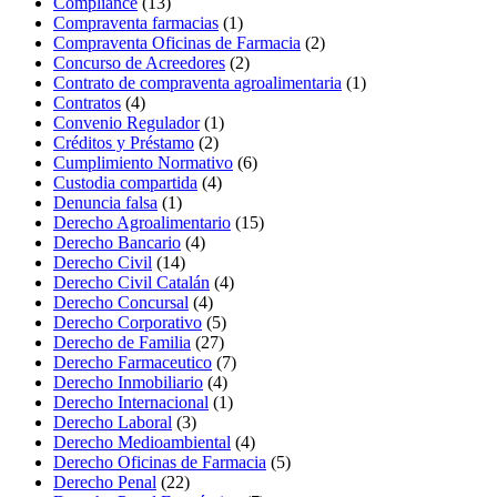
Compliance
(13)
Compraventa farmacias
(1)
Compraventa Oficinas de Farmacia
(2)
Concurso de Acreedores
(2)
Contrato de compraventa agroalimentaria
(1)
Contratos
(4)
Convenio Regulador
(1)
Créditos y Préstamo
(2)
Cumplimiento Normativo
(6)
Custodia compartida
(4)
Denuncia falsa
(1)
Derecho Agroalimentario
(15)
Derecho Bancario
(4)
Derecho Civil
(14)
Derecho Civil Catalán
(4)
Derecho Concursal
(4)
Derecho Corporativo
(5)
Derecho de Familia
(27)
Derecho Farmaceutico
(7)
Derecho Inmobiliario
(4)
Derecho Internacional
(1)
Derecho Laboral
(3)
Derecho Medioambiental
(4)
Derecho Oficinas de Farmacia
(5)
Derecho Penal
(22)