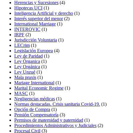
Herencias y Sucesiones
(4)
Hipotecas UCI
(1)
Inteligencia Artificial y derecho
(1)
Interés superior del menor
(2)
International Marriage
(1)
INTEROVIC
(1)
IRPF
(2)
Jurisdicción Voluntaria
(1)
LECrim
(1)
Legislación Europea
(4)
Ley de Paridad
(1)
Ley Órganica
(1)
Ley Orgánica
(1)
Ley Unzué
(1)
Mala praxis
(1)
Mariage International
(1)
Marital Economic Regime
(1)
MASC
(1)
Negligencias médicas
(1)
Normas destacadas. Crisis sanitaria Covid-19.
(1)
Opción de Compra
(1)
Pensión Compensatoría
(3)
Permisos de maternidad y paternidad
(1)
Procedimientos Administrativos y Judiciales
(2)
Procesal Civil
(3)