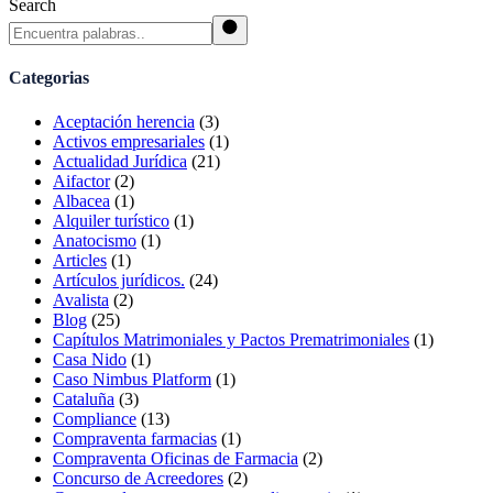
Search
Categorias
Aceptación herencia
(3)
Activos empresariales
(1)
Actualidad Jurídica
(21)
Aifactor
(2)
Albacea
(1)
Alquiler turístico
(1)
Anatocismo
(1)
Articles
(1)
Artículos jurídicos.
(24)
Avalista
(2)
Blog
(25)
Capítulos Matrimoniales y Pactos Prematrimoniales
(1)
Casa Nido
(1)
Caso Nimbus Platform
(1)
Cataluña
(3)
Compliance
(13)
Compraventa farmacias
(1)
Compraventa Oficinas de Farmacia
(2)
Concurso de Acreedores
(2)