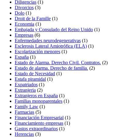
Diligencias
(1)
Divorcios
(3)
Dolo
(1)
Droit de la Famille
(1)
Economia
(1)
Embajada y Consulado del Reino Unido
(1)
Empresas
(6)
Enfermedades neurodegenerativas
(1)
Esclerosis Lateral Amiotrófica (ELA)
(1)
Escolarización menores
(1)
España
(1)
Estado de Alarma. Derecho Civil. Contratos.
(2)
Estado de alarma. Derecho de familia.
(2)
Estado de Necesidad
(1)
Estafa piramidal
(1)
Expatriados
(1)
Extranjeria
(2)
Extranjeros en España
(1)
Familias monoparentales
(1)
Family Law
(1)
Farmacias
(5)
Financiación Empresarial
(1)
Financiamiento empresas
(1)
Gastos extraordinarios
(1)
Herencias
(3)