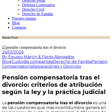
Derecho Penal
Defensa Corporativa
Derecho Civil
Derecho de Familia
Nuestro equipo
Blog
Contacto
Martín Parés
26/01/2026
By Equipo Martín & Parés Abogados
Blog
Custodia compartida
Derecho de Familia
Pensión
Compensatoría
Separaciónes y Divorcios
Pensión compensatoria tras el
divorcio: criterios de atribución
según la ley y la práctica judicial
La
pensión compensatoria tras el divorcio
es una
de las cuestiones que más incertidumbre genera en