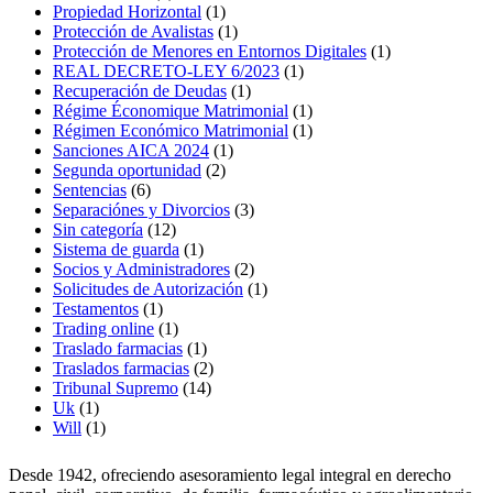
Propiedad Horizontal
(1)
Protección de Avalistas
(1)
Protección de Menores en Entornos Digitales
(1)
REAL DECRETO-LEY 6/2023
(1)
Recuperación de Deudas
(1)
Régime Économique Matrimonial
(1)
Régimen Económico Matrimonial
(1)
Sanciones AICA 2024
(1)
Segunda oportunidad
(2)
Sentencias
(6)
Separaciónes y Divorcios
(3)
Sin categoría
(12)
Sistema de guarda
(1)
Socios y Administradores
(2)
Solicitudes de Autorización
(1)
Testamentos
(1)
Trading online
(1)
Traslado farmacias
(1)
Traslados farmacias
(2)
Tribunal Supremo
(14)
Uk
(1)
Will
(1)
Desde 1942, ofreciendo asesoramiento legal integral en derecho