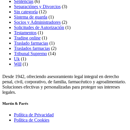
Sentencias
(6)
Separaciónes y Divorcios
(3)
Sin categoría
(12)
Sistema de guarda
(1)
Socios y Administradores
(2)
Solicitudes de Autorización
(1)
Testamentos
(1)
Trading online
(1)
Traslado farmacias
(1)
Traslados farmacias
(2)
Tribunal Supremo
(14)
Uk
(1)
Will
(1)
Desde 1942, ofreciendo asesoramiento legal integral en derecho
penal, civil, corporativo, de familia, farmacéutico y agroalimentario.
Soluciones efectivas y personalizadas para proteger sus intereses
legales.
Martín & Parés
Política de Privacidad
Política de Cookies