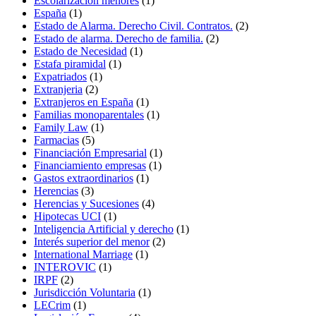
Escolarización menores
(1)
España
(1)
Estado de Alarma. Derecho Civil. Contratos.
(2)
Estado de alarma. Derecho de familia.
(2)
Estado de Necesidad
(1)
Estafa piramidal
(1)
Expatriados
(1)
Extranjeria
(2)
Extranjeros en España
(1)
Familias monoparentales
(1)
Family Law
(1)
Farmacias
(5)
Financiación Empresarial
(1)
Financiamiento empresas
(1)
Gastos extraordinarios
(1)
Herencias
(3)
Herencias y Sucesiones
(4)
Hipotecas UCI
(1)
Inteligencia Artificial y derecho
(1)
Interés superior del menor
(2)
International Marriage
(1)
INTEROVIC
(1)
IRPF
(2)
Jurisdicción Voluntaria
(1)
LECrim
(1)