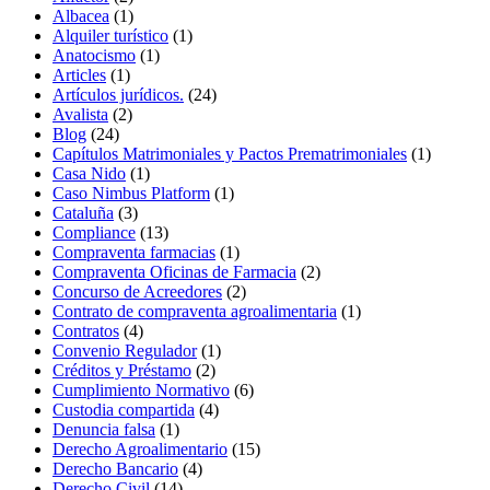
Albacea
(1)
Alquiler turístico
(1)
Anatocismo
(1)
Articles
(1)
Artículos jurídicos.
(24)
Avalista
(2)
Blog
(24)
Capítulos Matrimoniales y Pactos Prematrimoniales
(1)
Casa Nido
(1)
Caso Nimbus Platform
(1)
Cataluña
(3)
Compliance
(13)
Compraventa farmacias
(1)
Compraventa Oficinas de Farmacia
(2)
Concurso de Acreedores
(2)
Contrato de compraventa agroalimentaria
(1)
Contratos
(4)
Convenio Regulador
(1)
Créditos y Préstamo
(2)
Cumplimiento Normativo
(6)
Custodia compartida
(4)
Denuncia falsa
(1)
Derecho Agroalimentario
(15)
Derecho Bancario
(4)
Derecho Civil
(14)