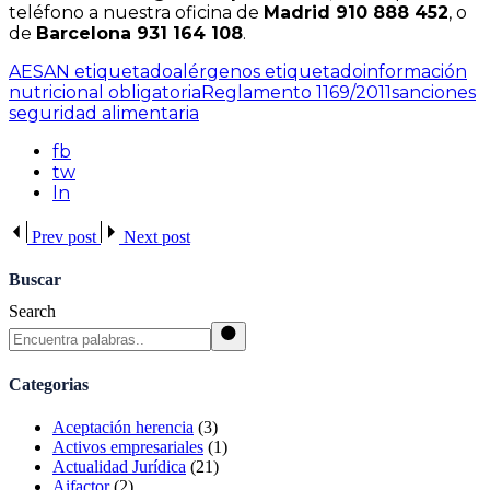
teléfono a nuestra oficina de
Madrid 910 888 452
, o
de
Barcelona 931 164 108
.
AESAN etiquetado
alérgenos etiquetado
información
nutricional obligatoria
Reglamento 1169/2011
sanciones
seguridad alimentaria
fb
tw
ln
Prev post
Next post
Buscar
Search
Categorias
Aceptación herencia
(3)
Activos empresariales
(1)
Actualidad Jurídica
(21)
Aifactor
(2)