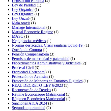
Legislación Europea
(4)
Ley de Paridad
(1)
Ley Orgánica
(1)
Ley Órganica
(1)
Ley Unzué
(1)
Mala praxis
(1)
Mariage International
(1)
Marital Economic Regime
(1)
MASC
(1)
Negligencias médicas
(1)
Normas destacadas. Crisis sanitaria Covid-19.
(1)
Opción de Compra
(1)
Pensión Compensatoría
(3)
Permisos de maternidad y paternidad
(1)
Procedimientos Administrativos y Judiciales
(2)
Procesal Civil
(3)
Propiedad Horizontal
(1)
Protección de Avalistas
(1)
Protección de Menores en Entornos Digitales
(1)
REAL DECRETO-LEY 6/2023
(1)
Recuperación de Deudas
(1)
Régime Économique Matrimonial
(1)
Régimen Económico Matrimonial
(1)
Sanciones AICA 2024
(1)
Segunda oportunidad
(2)