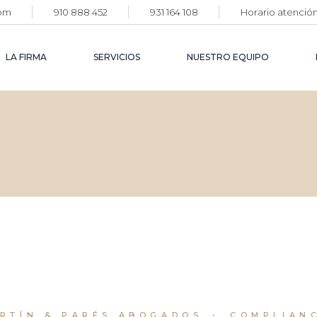
com
910 888 452
931 164 108
Horario atención:
DERECH
AGROAL
LA FIRMA
SERVICIOS
NUESTRO EQUIPO
DERECH
FARMAC
DERECH
DEFENS
DERECHO
CORPOR
AGROALIMENTARIO
DERECHO
DERECHO
FARMACÉUTICO
DERECH
FAMILIA
DERECHO PENAL
DEFENSA
CORPORATIVA
DERECHO CIVIL
DERECHO DE
FAMILIA
ARTÍN & PARÉS ABOGADOS
COMPLIAN