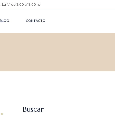
 Lu-Vi de 9.00 a 19.00 hs
O
IMENTARIO
BLOG
CONTACTO
O
ÉUTICO
O PENAL
A
ATIVA
 CIVIL
O DE
Buscar
CE