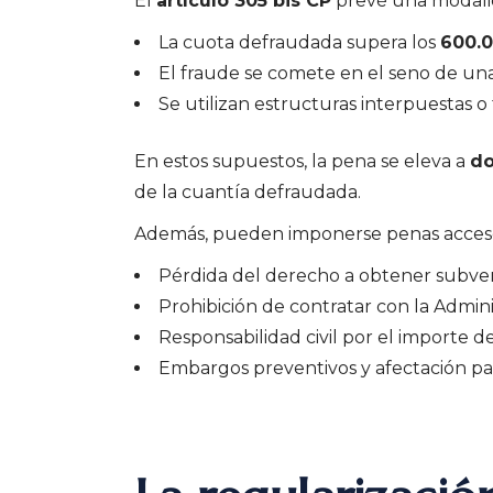
El
artículo 305 bis CP
prevé una modali
La cuota defraudada supera los
600.0
El fraude se comete en el seno de una
Se utilizan estructuras interpuestas o t
En estos supuestos, la pena se eleva a
do
de la cuantía defraudada.
Además, pueden imponerse penas acceso
Pérdida del derecho a obtener subvenc
Prohibición de contratar con la Admini
Responsabilidad civil por el importe d
Embargos preventivos y afectación pa