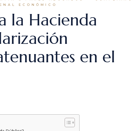
ENAL ECONÓMICO
ra la Hacienda
larización
atenuantes en el
l
nda Pública?