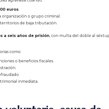
dad agravada cuando:
00 euros
.
 organización o grupo criminal.
erritorios de baja tributación.
s a seis años de prisión
, con multa del doble al séxtu
rias como:
iones o beneficios fiscales.
stración.
efraudado.
trimonial inmediata.