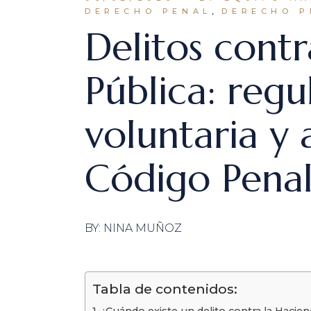
DERECHO PENAL
DERECHO P
Delitos cont
Pública: regu
voluntaria y 
Código Pena
BY: NINA MUÑOZ
Tabla de contenidos:
¿Cuándo existe un delito contra la Hacie