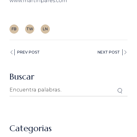
www.martinpares.com
FB
TW
LN
PREV POST
NEXT POST
Buscar
Search
Categorias