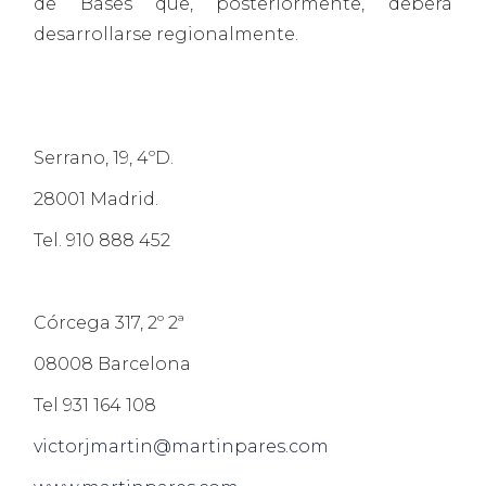
de Bases que, posteriormente, deberá
desarrollarse regionalmente.
Serrano, 19, 4ºD.
28001 Madrid.
Tel. 910 888 452
Córcega 317, 2º 2ª
08008 Barcelona
Tel 931 164 108
victorjmartin@martinpares.com